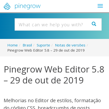
Togg
navig
Home
/
Brasil
/
Suporte
/
Notas de versões
/
Pinegrow Web Editor 5.8 – 29 de out de 2019
Pinegrow Web Editor 5.8
– 29 de out de 2019
Melhorias no Editor de estilos, formatação
do código CSS, breadcrumbs de posts